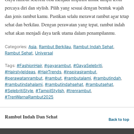
percaya diri dan stylish. Pilih yang sesuai dengan bentuk wajah
dan jenis rambut kamu. Pastikan selalu merawat rambut agar tetap
sehat dan berkilau. Dengan perawatan yang tepat, rambut indah
sehat akan menjadi daya tarik utama dalam penampilanmu.
Categories:
Asia
,
Rambut Berkilau
,
Rambut Indah Sehat
,
Rambut Sehat
,
Universal
Tags:
#FashionHair
,
#gayarambut
,
#GayaSelebriti
,
#HairstyleIdeas
,
#HairTrends
,
#inspirasirambut
,
#perawatanrambut
,
#rambut
,
#rambutalami
,
#rambutindah
,
#rambutindahalami
,
#rambutindahsehat
,
#rambutsehat
,
#SelebritiStyle
,
#TampilStylish
,
#trenrambut
,
#TrenWarnaRambut2025
Rambut Indah Dan Sehat
Back to top