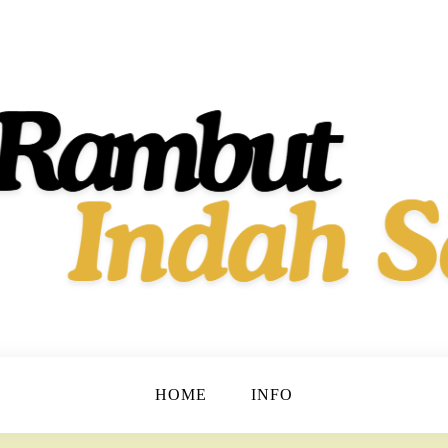
t dan Berkilau!
h Dan Sehat
HOME
INFO