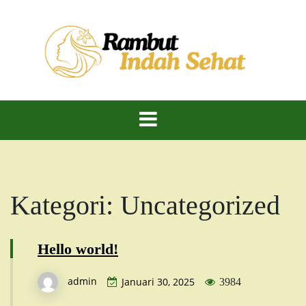
Skip
to
content
Rambut Indah Sehat – Cantik Alami, Kuat dan
Rambut Indah
Berkilau!
Dan Sehat
Kategori:
Uncategorized
Hello world!
admin
Januari 30, 2025
3984