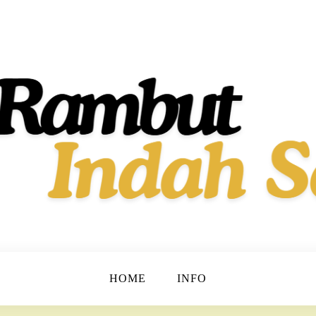
t dan Berkilau!
h Dan Sehat
HOME
INFO