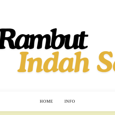
t dan Berkilau!
h Dan Sehat
HOME
INFO