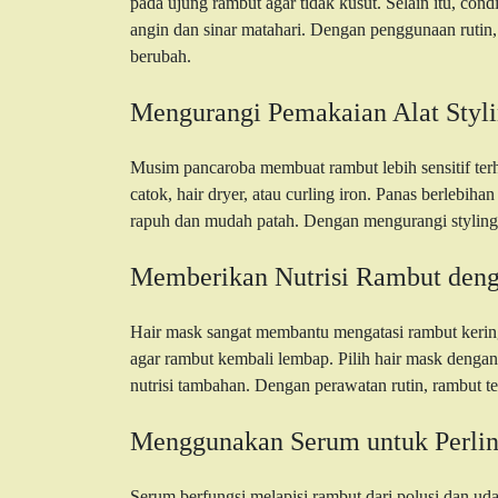
pada ujung rambut agar tidak kusut. Selain itu, con
angin dan sinar matahari. Dengan penggunaan rutin,
berubah.
Mengurangi Pemakaian Alat Styli
Musim pancaroba membuat rambut lebih sensitif te
catok, hair dryer, atau curling iron. Panas berleb
rapuh dan mudah patah. Dengan mengurangi styling p
Memberikan Nutrisi Rambut den
Hair mask sangat membantu mengatasi rambut kerin
agar rambut kembali lembap. Pilih hair mask dengan
nutrisi tambahan. Dengan perawatan rutin, rambut tera
Menggunakan Serum untuk Perli
Serum berfungsi melapisi rambut dari polusi dan u