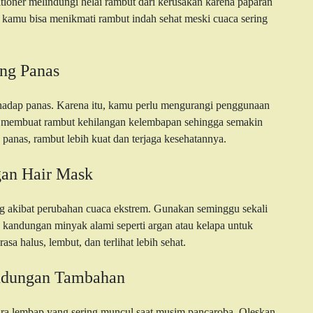
ditioner melindungi helai rambut dari kerusakan karena paparan
 kamu bisa menikmati rambut indah sehat meski cuaca sering
ng Panas
rhadap panas. Karena itu, kamu perlu mengurangi penggunaan
ihan membuat rambut kehilangan kelembapan sehingga semakin
anas, rambut lebih kuat dan terjaga kesehatannya.
gan Hair Mask
g akibat perubahan cuaca ekstrem. Gunakan seminggu sekali
 kandungan minyak alami seperti argan atau kelapa untuk
sa halus, lembut, dan terlihat lebih sehat.
ndungan Tambahan
dara lembap yang sering muncul saat musim pancaroba. Oleskan