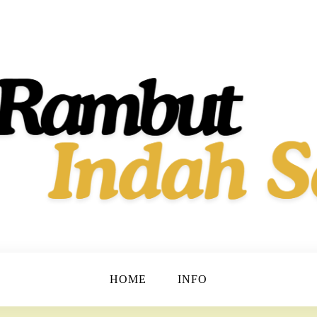
t dan Berkilau!
h Dan Sehat
HOME
INFO