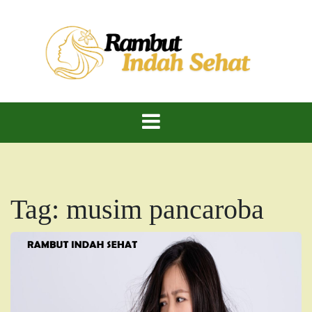
Skip
to
content
Rambut Indah Sehat – Cantik Alami, Kuat dan
Rambut Indah
Berkilau!
Dan Sehat
Tag:
musim pancaroba