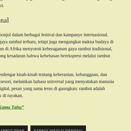
ri.
nal
onjol dalam berbagai festival dan kampanye internasional.
gaya rambut terbaru, tetapi juga mengangkat makna budaya di
ikan di Afrika menyoroti keberagaman gaya rambut tradisional,
ng kesadaran bahwa kebebasan berekspresi melalui rambut
ndengar kisah-kisah tentang keberanian, kebanggaan, dan
ksesori, melainkan bahasa universal yang menyatukan manusia
digital, pesan yang sama terus di gaungkan: rambut adalah
k di rayakan.
u Kamu Tahu”
RAMBUT INDAH
RAMBUT SEBAGAI IDENTITAS