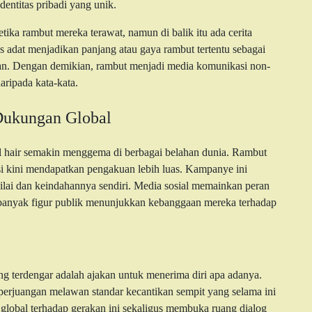
entitas pribadi yang unik.
etika rambut mereka terawat, namun di balik itu ada cerita
 adat menjadikan panjang atau gaya rambut tertentu sebagai
pan. Dengan demikian, rambut menjadi media komunikasi non-
aripada kata-kata.
Dukungan Global
al hair semakin menggema di berbagai belahan dunia. Rambut
sasi kini mendapatkan pengakuan lebih luas. Kampanye ini
ilai dan keindahannya sendiri. Media sosial memainkan peran
 banyak figur publik menunjukkan kebanggaan mereka terhadap
ng terdengar adalah ajakan untuk menerima diri apa adanya.
l perjuangan melawan standar kecantikan sempit yang selama ini
lobal terhadap gerakan ini sekaligus membuka ruang dialog