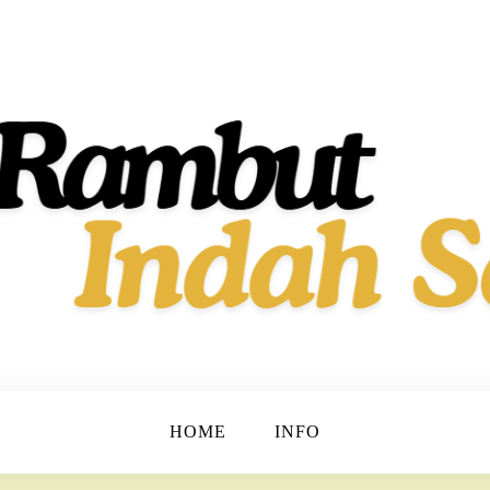
t dan Berkilau!
h Dan Sehat
HOME
INFO