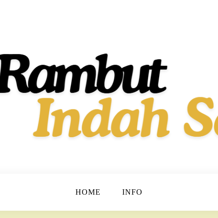
t dan Berkilau!
h Dan Sehat
HOME
INFO