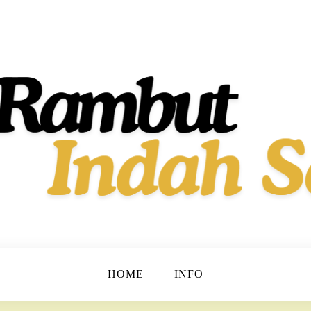
t dan Berkilau!
h Dan Sehat
HOME
INFO