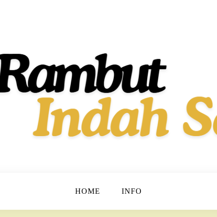
t dan Berkilau!
h Dan Sehat
HOME
INFO