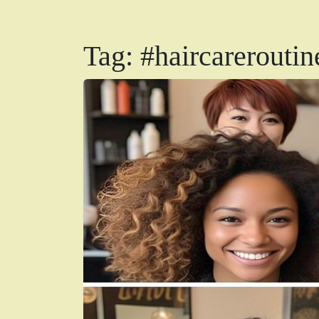
Tag:
#haircareroutin