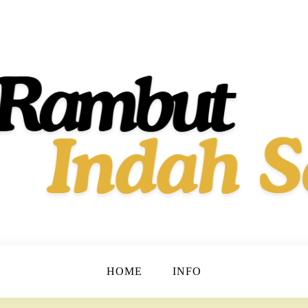
t dan Berkilau!
h Dan Sehat
HOME
INFO