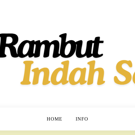
t dan Berkilau!
h Dan Sehat
HOME
INFO