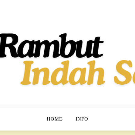
t dan Berkilau!
h Dan Sehat
HOME
INFO