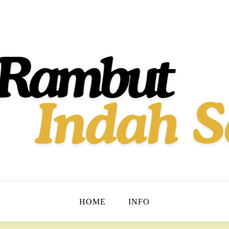
t dan Berkilau!
h Dan Sehat
HOME
INFO