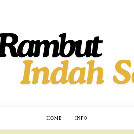
t dan Berkilau!
h Dan Sehat
HOME
INFO