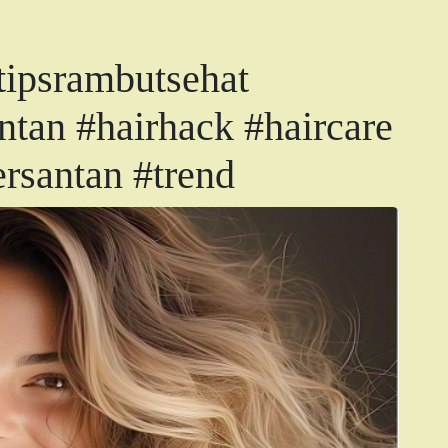
tipsrambutsehat
ntan #hairhack #haircare
rsantan #trend