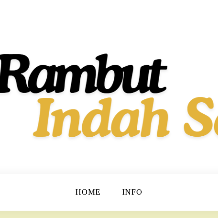
t dan Berkilau!
h Dan Sehat
HOME
INFO