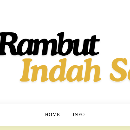
t dan Berkilau!
h Dan Sehat
HOME
INFO