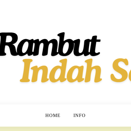
t dan Berkilau!
h Dan Sehat
HOME
INFO