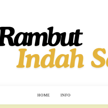
t dan Berkilau!
h Dan Sehat
HOME
INFO