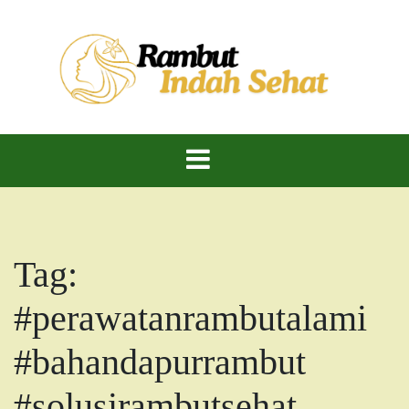
Skip
to
content
Rambut Indah Sehat – Cantik Alami, Kuat dan
Rambut Indah
Berkilau!
Dan Sehat
Tag:
#perawatanrambutalami
#bahandapurrambut
#solusirambutsehat