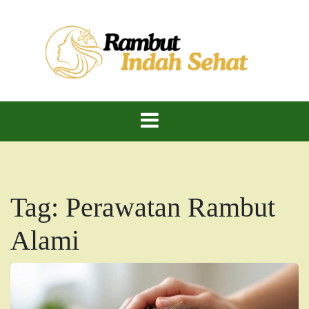
Skip
to
content
Rambut Indah Sehat – Cantik Alami, Kuat dan
Rambut Indah
Berkilau!
Dan Sehat
Tag:
Perawatan Rambut
Alami