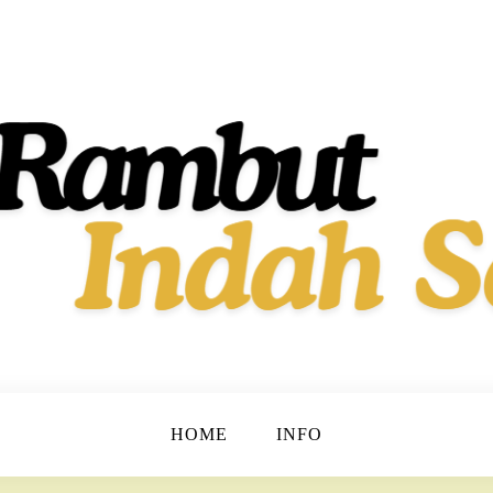
t dan Berkilau!
h Dan Sehat
HOME
INFO