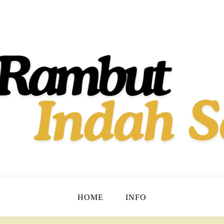
t dan Berkilau!
h Dan Sehat
HOME
INFO