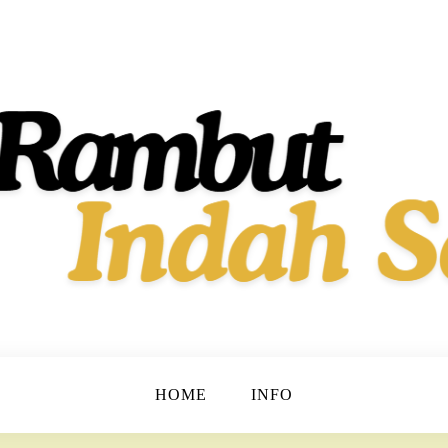
t dan Berkilau!
h Dan Sehat
HOME
INFO