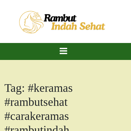
Skip
to
content
Rambut Indah Sehat – Cantik Alami, Kuat dan
Rambut Indah
Berkilau!
Dan Sehat
Tag:
#keramas
#rambutsehat
#carakeramas
#rambutindah