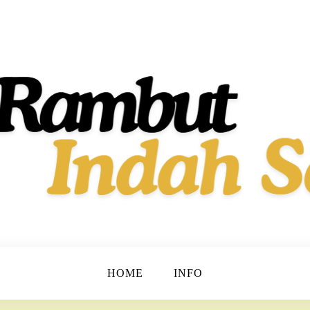
t dan Berkilau!
h Dan Sehat
HOME
INFO