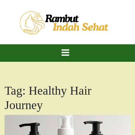
Skip
to
content
Rambut Indah Sehat – Cantik Alami, Kuat dan
Rambut Indah
Berkilau!
Dan Sehat
Tag:
Healthy Hair
Journey