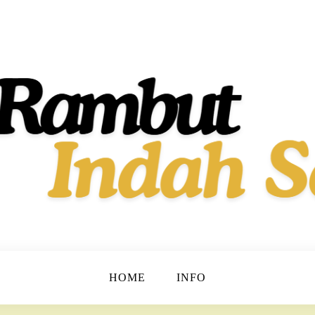
t dan Berkilau!
h Dan Sehat
HOME
INFO