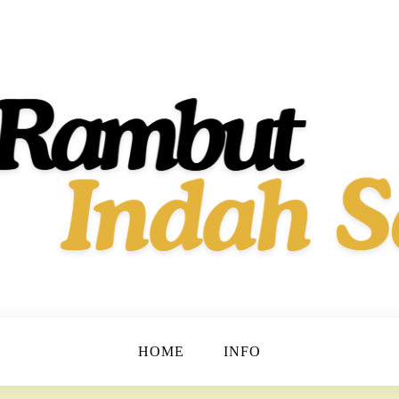
t dan Berkilau!
h Dan Sehat
HOME
INFO