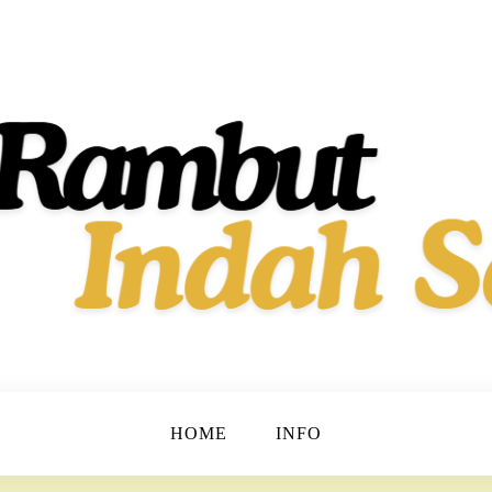
t dan Berkilau!
h Dan Sehat
HOME
INFO